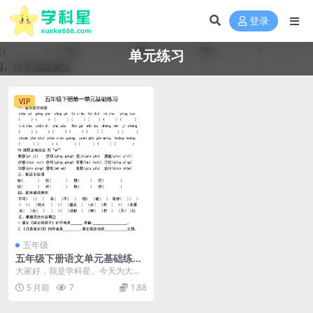
登录
单元练习
VIP
五年级
五年级下册语文单元基础练
习：同步单元核心考点与字词
大家好，我是学科星。今天为大家
巩固专项
推荐一份极具实战性的同步复习资
5 月前
7
1.88
料——五年级下册语文...