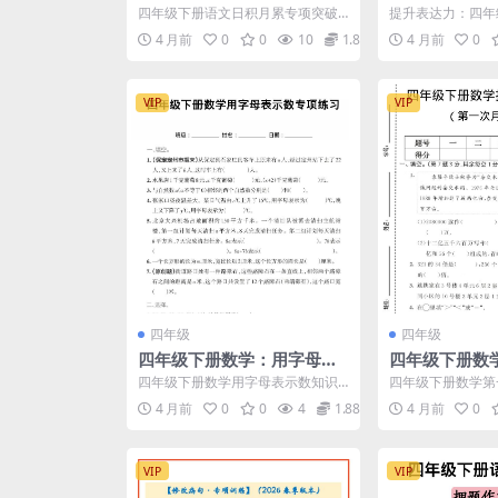
累专项拔高练习题电子版分
晨读单20页
四年级下册语文日积月累专项突破
提升表达力：四年
享
为了帮助同学们更好地掌握四年级
子仿写专项练习 
4 月前
0
0
10
1.88
4 月前
0
下册语文课本中的精...
孩子来说，模仿是掌.
VIP
VIP
四年级
四年级
四年级下册数学：用字母表
四年级下册数
示数专项练习题，同步考点
拔尖测试卷《
四年级下册数学用字母表示数知识
四年级下册数学第
强化训练
教版考前提分
点解析 在小学数学的学习过程中，
版）拔尖冲刺指南
4 月前
0
0
4
1.88
4 月前
0
“代数初步”是一个...
入，第一次月考即将.
VIP
VIP