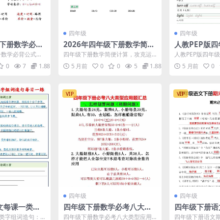
四年级
四年级
级下册数学必背
2026年四年级下册数学简便
人教PEP版
总电子版：高
计算分类练习题电子版：精
1-U6单元同
册数学必背公式，
四年级下册数学简便计算，攻克运
人教PEP版四年级
料
选运算定律专项训练
版
进阶 进入四年级
算定律应用难点 在四年级下册数学
元同步字帖推荐 
0
7
1.88
5 月前
0
0
5
1.88
5 月前
0
的学习中，简便计算...
好，我是学...
VIP
VIP
四年级
四年级
文每课一类字
四年级下册数学必考八大类
四年级下册语
训练及课前预
型应用题专项训练与深度汇
考课文及古诗
类字组词造句：
四年级下册数学必考八大类型应用
四年级下册语文