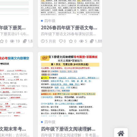
四年级
四年级下册英语U
2026春四年级下册语文每课
步字帖练习电子
知识点核心考点晨读单电子
下册英语U1-U6单
四年级下册语文26春每课知识晨读
版下载
各位家长和同学们
单：开启高效复习新模式 各位家长
0
19
1.88
5 月前
0
0
5
1.88
和同学们好，我是...
VIP
四年级
文期末常考易
四年级下册语文阅读理解常
词填空专项练
考题型解析及万能答题模板
期末冲刺：古诗词
四年级下册语文阅读理解：常考题