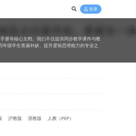
登录
汇手册等核心文档。我们不仅提供同步教学课件与教
四年级学生查漏补缺、提升逻辑思维能力的专业之
版
沪教版
浙教版
人教（PEP）