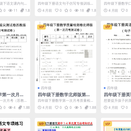
及专项训练素材
仿写晨读单20页电子版下载
数学口算题1
级下语文课内句
四年级下册语文句子仿写专项训练
四年级下册数学
电子版
对于小学四年级的
在小学语文学习中，句子仿写不仅
进入2026年春
0
11
1.88
4 月前
0
0
18
1.88
4 月前
0
..
是考试的重点，更是...
依然是小学数学..
VIP
VIP
四年级
四年级
学第一次月考
四年级下册数学北师版第一
四年级下册英
苏教版》，苏
次月考质量检测试卷，核心
专项练习题电
一次月考（苏教
四年级下册数学第一次月考质量检
想要提升孩子的
必备
考点提分复习资料
版》
 随着新学期的深
测卷（北师版）解析 随着学期进度
力，掌握核心句
0
4
1.88
4 月前
0
0
5
1.88
4 月前
0
..
的推进，第一次月考...
年级下册英语句子与
VIP
VIP