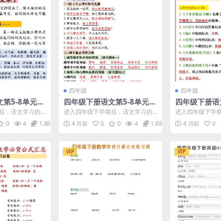
四年级
四年级
第5-8单元词
四年级下册语文第5-8单元词
四年级下册语
电子版
语专项练习题电子版
语专项练习题
后，语文学习的
进入四年级下学期后，语文学习的
进入四年级下学
其是第5至第8单
深度明显增加，尤其是第5至第8单
深度明显增加，尤
0
4
1.88
4 月前
0
0
4
1.88
4 月前
0
..
元涵盖了大量重点生...
元涵盖了大量重点生
VIP
VIP