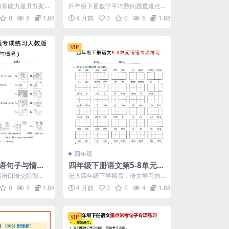
200道专项练习
数学解决平均数问题易错题
口算能力提升方案
四年级下册数学平均数问题重难点
专项突破
季新学期，计算能力
解析 在2026年春季学期中，平均数
0
8
1.88
4 月前
0
0
6
1.88
.
问题是四年级下...
VIP
四年级
语句子与情境
四年级下册语文第5-8单元词
子版《人教
语专项练习题电子版
英语口语交际能
进入四年级下学期后，语文学习的
型是关键。这份四
深度明显增加，尤其是第5至第8单
0
5
1.88
4 月前
0
0
4
1.88
情境...
元涵盖了大量重点生...
VIP