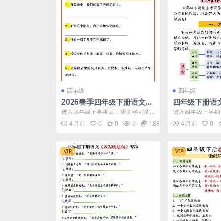
四年级
四年级
2026春季四年级下册语文第
四年级下册语文
5-8单元词语专项练习题电子
语专项练习题
进入四年级下学期后，语文学习的
进入四年级下学期
版
深度明显增加，尤其是第5至第8单
深度明显增加，尤
4 月前
0
0
6
1.88
4 月前
0
元涵盖了大量重点生...
元涵盖了大量重点生.
VIP
VIP