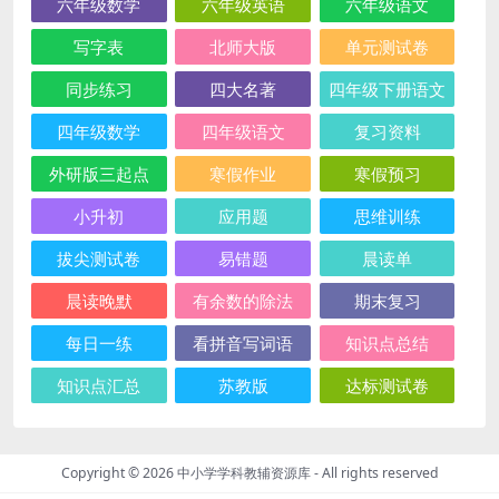
六年级数学
六年级英语
六年级语文
写字表
北师大版
单元测试卷
同步练习
四大名著
四年级下册语文
四年级数学
四年级语文
复习资料
外研版三起点
寒假作业
寒假预习
小升初
应用题
思维训练
拔尖测试卷
易错题
晨读单
晨读晚默
有余数的除法
期末复习
每日一练
看拼音写词语
知识点总结
知识点汇总
苏教版
达标测试卷
Copyright © 2026
中小学学科教辅资源库
- All rights reserved