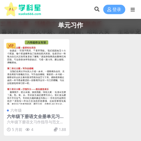
登录
单元习作
VIP
六年级
六年级下册语文全册单元习作
指导及精选范文汇总（含名师
六年级下册语文习作指导与范文预
点评与写作模板）
览 在六年级下册语文的学习中，习
5 月前
4
1.88
作是衡量学生综合表...