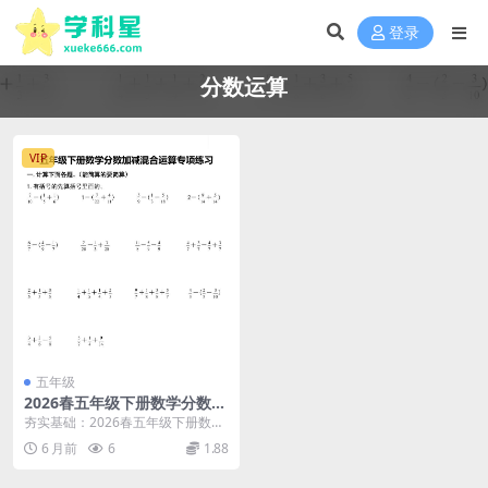
登录
分数运算
VIP
五年级
2026春五年级下册数学分数加
减混合运算专项练习全册同步
夯实基础：2026春五年级下册数学
提分精华电子版资料
分数加减混合运算专项练习核心解
6 月前
6
1.88
析 大家好，我是...