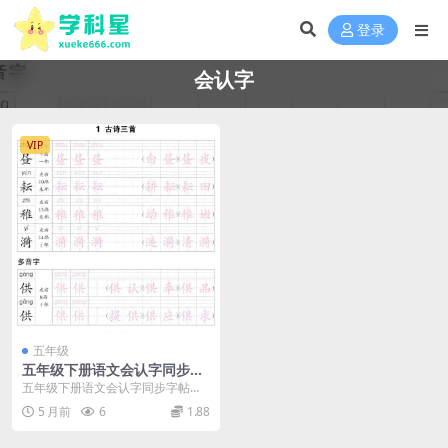
登录
会认字
VIP
五年级
五年级下册语文会认字同步字
帖：描帖练习电子版资料汇总
五年级下册语文会认字同步字帖：
描帖练习电子版 进入小学五年级下
5 月前
6
1.88
学期，语文生字的识...