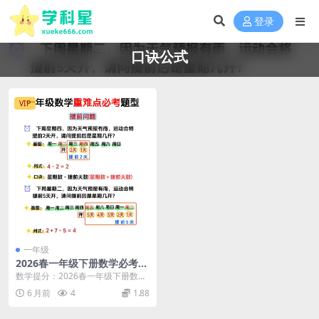
登录
口诀公式
VIP
一年级
2026春一年级下册数学必考思
维题口诀公式同步专项复习电
数学提分：2026春一年级下册数学
子版资料
必考思维题口诀公式解析 大家好，
6 月前
4
1.88
我是学科星。进...