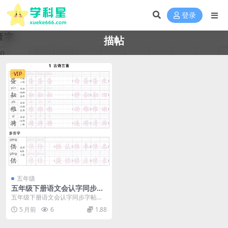
登录
描帖
VIP
五年级
五年级下册语文会认字同步字
帖：描帖练习电子版资料汇总
五年级下册语文会认字同步字帖：
描帖练习电子版 进入小学五年级下
5 月前
6
1.88
学期，语文生字的识...