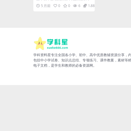
下载
卷及参考答案 随着学习进度的推
5 月前
0
0
6
1.88
进，五年级下学期的语...
学科资料星专注全国各小学、初中、高中优质教辅资源分享，
包括中小学试卷、知识点总结、专项练习、课件教案，素材等
电子文档，是学生和教师的必备资源网。