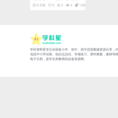
分专项电子版资料
课后词语表默写及情景式填空1深度
6 月前
0
0
6
1.88
解析 大家好，...
学科资料星专注全国各小学、初中、高中优质教辅资源分享，
包括中小学试卷、知识点总结、专项练习、课件教案，素材等
电子文档，是学生和教师的必备资源网。