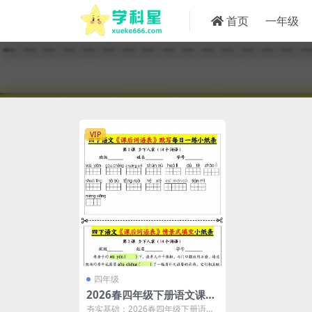
首页
一年级
VIP
四年级
2026春四年级下册语文课后
词语表默写及情景式填空1提
夯实基础：2026春四年级下册语文