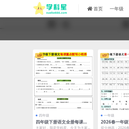
首页
一年级
VIP
VIP
四年级
一年级
四年级下册语文全册每课默
2026春一年级
写小纸条：同步课标与基础
单元考点通关
大家好，我是学科星。今天为大家
提分神器：2026