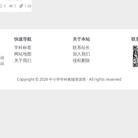
版资料
练习深度解析 大家
0
5
1.88
快速导航
关于本站
联
学科标签
联系站长
网站地图
加入我们
内容
关于我们
侵权删除
精品
Copyright © 2026
中小学学科教辅资源库
- All rights reserved