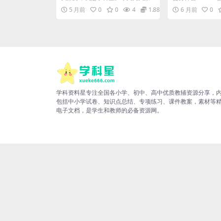
知识过关利器
复习提分电子
推荐一份非常实用的教辅资料——
1-8单元考点通关
5 月前
0
0
4
1.88
6 月前
0
四年级下册语文全册每...
好，我是学...
学科资料星专注全国各小学、初中、高中优质教辅资源分享，
包括中小学试卷、知识点总结、专项练习、课件教案，素材等
电子文档，是学生和教师的必备资源网。