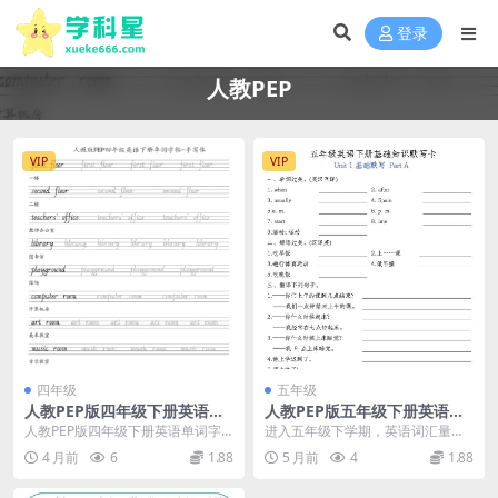
登录
人教PEP
VIP
VIP
四年级
五年级
人教PEP版四年级下册英语单
人教PEP版五年级下册英语基
词字帖及手写板同步专项练习
础知识默写卡全册单词句型专
人教PEP版四年级下册英语单词字
进入五年级下学期，英语词汇量和
电子版
项练习
帖手写板专项推荐 各位家长和同学
语法难度都有了显著提升。为了帮
4 月前
6
1.88
5 月前
4
1.88
们好，我是学科星...
助学生夯实根基，学科...