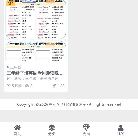
VIP
三年级
三年级下册英语单词晨读晚默
小纸条人教PEP同步电子版资
词汇通关：三年级下册英语单词晨
料
读晚默小纸条人教PEP版推荐 想要
5 月前
8
1.88
孩子在三年级下学...
Copyright © 2026
中小学学科教辅资源库
- All rights reserved
首页
分类
会员
我的