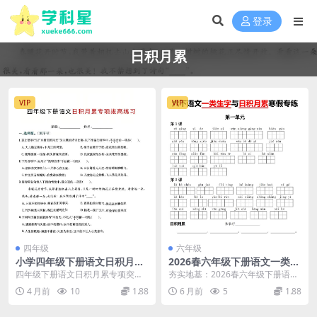
登录
日积月累
VIP
VIP
四年级
六年级
小学四年级下册语文日积月累
2026春六年级下册语文一类生
专项拔高练习题电子版分享
字与日积月累寒假同步专项练
四年级下册语文日积月累专项突破
夯实地基：2026春六年级下册语文
习电子版资料
为了帮助同学们更好地掌握四年级
一类生字与日积月累寒假专练解析
4 月前
10
1.88
6 月前
5
1.88
下册语文课本中的精...
大家好，我是学...