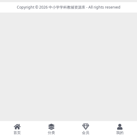
Copyright © 2026
中小学学科教辅资源库
- All rights reserved
首页
分类
会员
我的