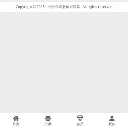
Copyright © 2026
中小学学科教辅资源库
- All rights reserved
首页
分类
会员
我的