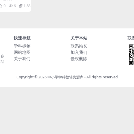
子版同步资料
识点梳理与默写单详解
0
6
1.88
快速导航
关于本站
联
学科标签
联系站长
网站地图
加入我们
内容
关于我们
侵权删除
精品
Copyright © 2026
中小学学科教辅资源库
- All rights reserved