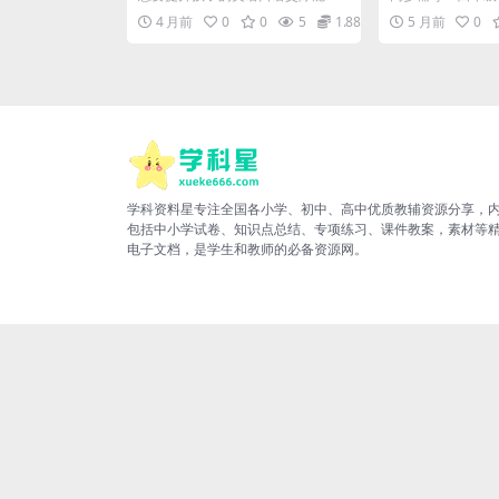
版》
人教版PEP电
力，掌握核心句型是关键。这份四
My school知
4 月前
0
0
5
1.88
5 月前
0
年级下册英语句子与情境...
...
学科资料星专注全国各小学、初中、高中优质教辅资源分享，
包括中小学试卷、知识点总结、专项练习、课件教案，素材等
电子文档，是学生和教师的必备资源网。