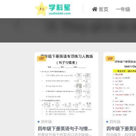
首页
一年级
VIP
VIP
四年级
四年级
四年级下册英语句子与情境
四年级下册英语Un
专项练习题电子版《人教
chool知识
想要提升孩子的英语口语交际能
同步辅导：四年级下