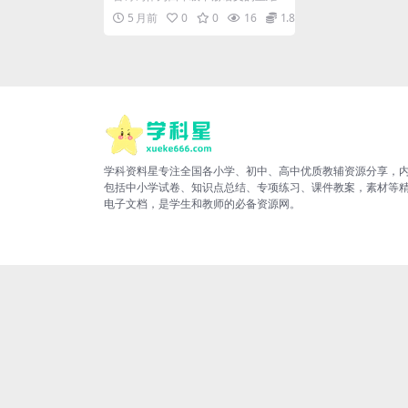
项练习电子版
点，不仅要求学生熟练背诵，更需
5 月前
0
0
16
1.88
深度理解其文化意境。...
学科资料星专注全国各小学、初中、高中优质教辅资源分享，
包括中小学试卷、知识点总结、专项练习、课件教案，素材等
电子文档，是学生和教师的必备资源网。