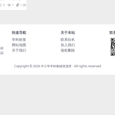
版
然拼读汇总 各位
0
7
1.88
..
快速导航
关于本站
联
学科标签
联系站长
网站地图
加入我们
内容
关于我们
侵权删除
精品
Copyright © 2026
中小学学科教辅资源库
- All rights reserved