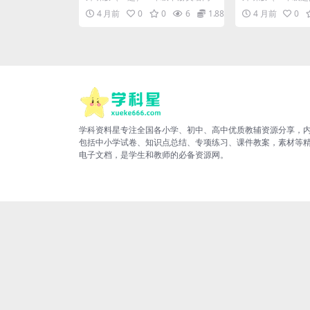
子版：规范书写提分专项
拼读汇总电子
步字帖，练就标准好书法 对于小学
英语全册单词及自
4 月前
0
0
6
1.88
4 月前
0
一年级的孩子来说，...
家长和同学们好，我.
学科资料星专注全国各小学、初中、高中优质教辅资源分享，
包括中小学试卷、知识点总结、专项练习、课件教案，素材等
电子文档，是学生和教师的必备资源网。