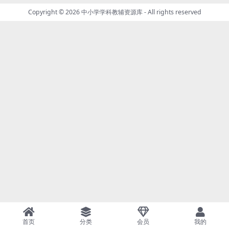
Copyright © 2026
中小学学科教辅资源库
- All rights reserved
首页
分类
会员
我的