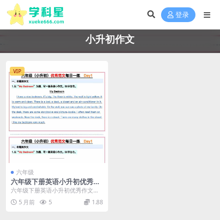
登录
小升初作文
VIP
六年级
六年级下册英语小升初优秀作
文范文每日一练15天（电子版
六年级下册英语小升初优秀作文范
高清打印）
文每日一练详情 在小升初英语考试
5 月前
5
1.88
中，作文往往是拉开...