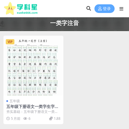
登录
一类字注音
VIP
五年级
五年级下册语文一类字生字注
音练习题电子版同步专项训练
夯实基础：五年级下册语文一类字
生字注音专项练习 在小学高年级的
5 月前
6
1.88
语文学习中，掌握生...