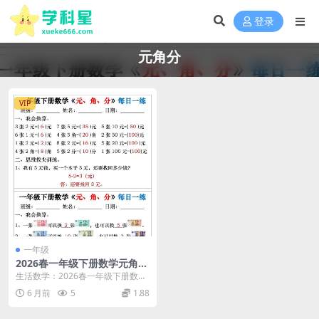
登录
元角分
VIP
一年级
2026春一年级下册数学元角分
单位换算专项每日一练同步提
生活数学：2026春一年级下册数学
分电子版资料
元角分专项每日一练核心解析 大家
6 月前
5
1.88
好，我是学科星...