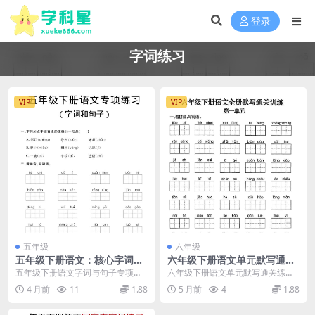
登录
字词练习
VIP
VIP
五年级
六年级
五年级下册语文：核心字词与
六年级下册语文单元默写通关
句子专项强化练习，提升语文
练习及核心字词听写表（电子
五年级下册语文字词与句子专项解
六年级下册语文单元默写通关练习
基础必备
版下载）
析 进入五年级下学期，语文学科对
详情 在六年级下册语文的复习备考
4 月前
11
1.88
5 月前
4
1.88
基础知识的考查更加...
中，基础字词的掌握...