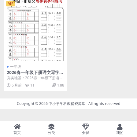
VIP
一年级
2026春一年级下册语文写字表
同步字词练习生字听写专项电
夯实地基：2026春一年级下册语文
子版
写字表同步练习深度解析 大家好，
6 月前
11
1.88
我是学科星。进...
Copyright © 2026
中小学学科教辅资源库
- All rights reserved
首页
分类
会员
我的