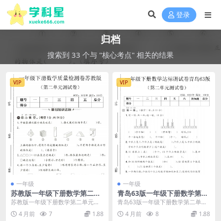
登录
归档
搜索到 33 个与 "核心考点" 相关的结果
VIP
VIP
一年级
一年级
苏教版一年级下册数学第二单
青岛63版一年级下册数学第二
元质量检测卷及核心考点达标
单元达标测试卷及核心考点精
苏教版一年级下册数学第二单元检
青岛63版一年级下册数学第二单元
测试题
练
测卷：认识图形（二）专项练习 各
达标测试卷：20以内的退位减法 大
4 月前
7
1.88
4 月前
8
1.88
位家长和同学们，大...
家好，我是学科...