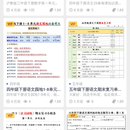
元达标测试卷及核心考点专项
识点核心考点晨读单电子版下
沪教版三年级下册数学第一单元达
四年级下册语文26春每课知识晨读
练习
载
标测试卷及考点解析 各位家长和同
单：开启高效复习新模式 各位家长
4 月前
105
1.88
4 月前
5
1.88
学们好，我是学科星...
和同学们好，我是...
VIP
VIP
四年级
五年级
四年级下册语文园地1-8单元
五年级下册语文期末复习单：
核心考点汇总与重点知识梳理
全册核心考点归纳与期末提分
四年级下册语文园地1-8单元：核心
大家好，我是学科星。临近期末大
电子版
利器
考点深度解析 大家好，我是学科
考，为了帮助同学们高效梳理知识
4 月前
4
1.88
5 月前
8
1.88
星。在四年级下册...
脉络，今天我特意整理...
VIP
VIP