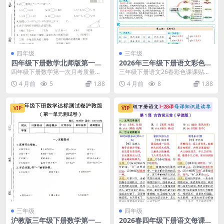
四年级
三年级
四年级下册数学北师版第一次
2026年三年级下册语文彩色课
月考质量检测试卷，核心考点
课贴：同步教材核心考点归纳
四年级下册数学第一次月考质量检
三年级下册语文26春彩色课课贴：
提分复习资料
电子版
测卷（北师版）解析 随着学期进度
学习提分好帮手 进入26春季学期，
4 月前
5
1.88
4 月前
8
1.88
的推进，第一次月考...
三年级下册语文...
VIP
VIP
三年级
四年级
沪教版三年级下册数学第一单
2026春四年级下册语文每课知