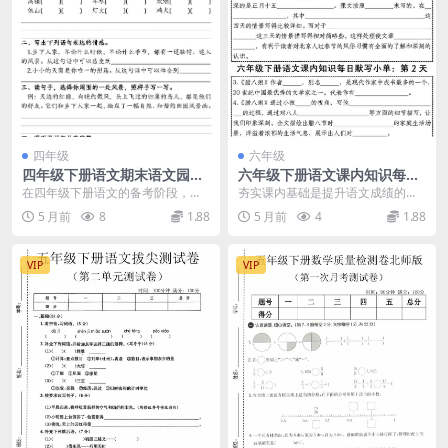
四年级
六年级
四年级下册语文期末语文园地
六年级下册语文课内知识每日
专项练习单及核心考点复习资
默写小单专项练习及核心考点
在四年级下册语文的备考阶段，语
夯实课内基础是提升语文成绩的关
料电子版
电子版
文园地板块涵盖了大量的词汇积累
键。学科星为您推荐这份《六年级
5 月前
8
1.88
5 月前
4
1.88
与表达技巧，是期末考...
下册语文课内知识每日...
VIP
VIP