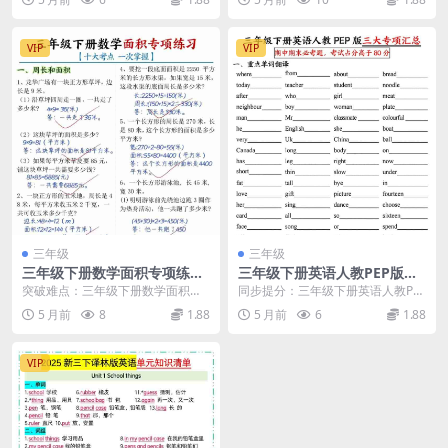
家好，我是学科...
学，学科星今日为您整...
VIP
VIP
三年级
三年级
三年级下册数学面积专项练习
三年级下册英语人教PEP版三
题电子版同步十大核心考点训
大专项汇总同步复习核心考点
突破难点：三年级下册数学面积专
同步提分：三年级下册英语人教PE
练
电子版
项练习（同步十大考点） “面积”是
P版三大专项汇总详解 进入三年级
5 月前
8
1.88
5 月前
6
1.88
三年级下册数学学...
下册英语的学习，...
VIP