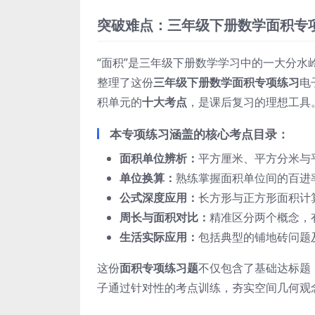
突破难点：三年级下册数学面积专
“面积”是三年级下册数学学习中的一大分
整理了这份
三年级下册数学面积专项练习
电
积单元的
十大考点
，是课后复习的理想工具
本专项练习涵盖的核心考点目录：
面积单位辨析：
平方厘米、平方分米与
单位换算：
熟练掌握面积单位间的百进
公式深度应用：
长方形与正方形面积计
周长与面积对比：
精准区分两个概念，
生活实际应用：
包括典型的铺地砖问题
这份
面积专项练习题
不仅包含了基础达标题
子通过针对性的考点训练，夯实空间几何观