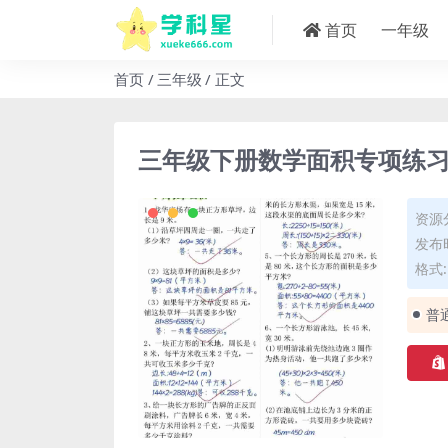
首页
一年级
首页
三年级
正文
三年级下册数学面积专项练
资源
发布时
格式: 
普