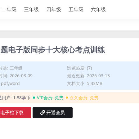
二年级
三年级
四年级
五年级
六年级
习题电子版同步十大核心考点训练
分类:
三年级
浏览热度: (7)
间: 2026-03-09
最近更新: 2026-03-13
pdf,word
文档大小: 5.33MB
通用户:
1.88学币
VIP会员:
免费
永久会员:
免费
电子档下载
开通会员