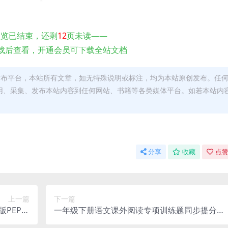
预览已结束，还剩
12
页未读——
载后查看，开通会员可下载全站文档
发布平台，本站所有文章，如无特殊说明或标注，均为本站原创发布。任
用、采集、发布本站内容到任何网站、书籍等各类媒体平台。如若本站内
。
分享
收藏
点赞
上一篇
下一篇
版PEP同
一年级下册语文课外阅读专项训练题同步提分阅
复习资料
读练习电子版