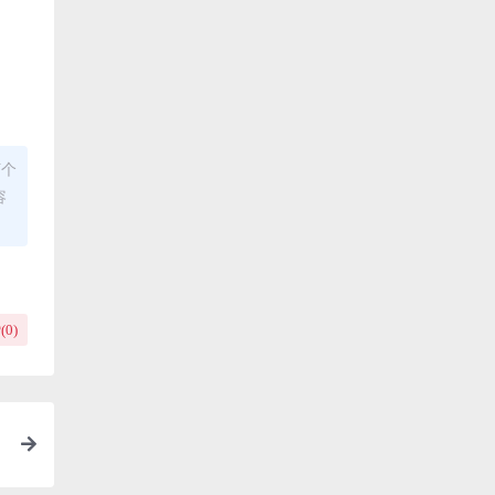
何个
容
(
0
)