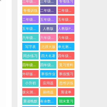
三年级英语
三年级语文
专项练习
专项训练
二年级下册数学
二年级数学
二年级语文
五年级数学
五年级英语
五年级语文
人教版
人教版PEP
六年级数学
六年级英语
六年级语文
写字表
北师大版
单元测试卷
同步练习
四大名著
四年级下册语文
四年级数学
四年级语文
复习资料
外研版三起点
寒假作业
寒假预习
小升初
应用题
思维训练
拔尖测试卷
易错题
晨读单
晨读晚默
有余数的除法
期末复习