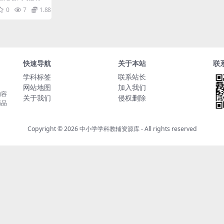
五年级下学期，数
0
7
1.88
..
快速导航
关于本站
联
学科标签
联系站长
网站地图
加入我们
内容
关于我们
侵权删除
精品
Copyright © 2026
中小学学科教辅资源库
- All rights reserved