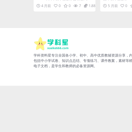
效提分复习资料
总电子版
助力孩子数学思维进阶 进入四年级
知识点汇总 进入
4 月前
0
0
7
1.88
5 月前
0
下学期，数学知...
学知识点的抽象程度.
学科资料星专注全国各小学、初中、高中优质教辅资源分享，
包括中小学试卷、知识点总结、专项练习、课件教案，素材等
电子文档，是学生和教师的必备资源网。