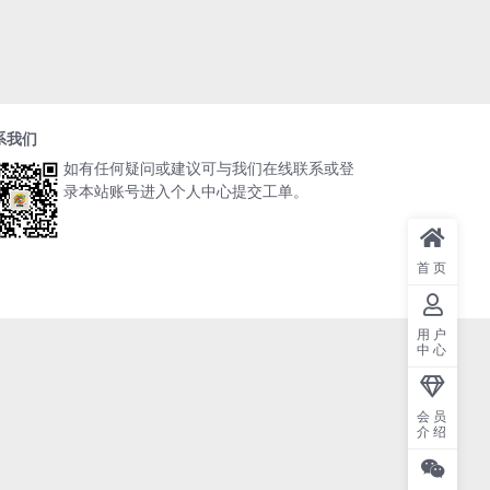
系我们
如有任何疑问或建议可与我们在线联系或登
录本站账号进入个人中心提交工单。
首页
用户
中心
会员
介绍