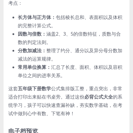
考点：
长方体与正方体：
包括棱长总和、表面积以及体积
的完整计算公式。
因数与倍数：
涵盖2、3、5的倍数特征，质数与合
数的判定法则。
分数加减法：
整理了约分、通分以及异分母分数加
减法的运算规律。
常用单位换算：
汇总了长度、面积、体积以及容积
单位之间的进率关系。
这套
五年级下册数学
公式集排版工整，重点突出，非常
适合打印出来贴在书桌旁。通过这份
必背公式大全
的系
统学习，孩子可以快速查漏补缺，夯实数学基础，在考
试中做到心中有数、下笔有神！
电子档预览