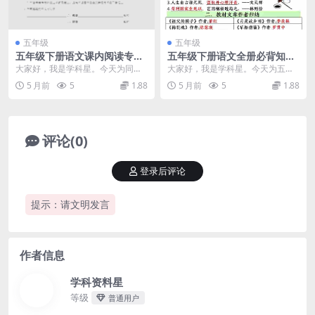
五年级
五年级
五年级下册语文课内阅读专项
五年级下册语文全册必背知识
训练：同步1-4单元重点篇目
点汇总：期末考前通关与核心
大家好，我是学科星。今天为同学
大家好，我是学科星。今天为五年
解析与练习
素养提升手册
们带来一份高含金量的复习资料
级的同学们整理了一份含金量极高
5 月前
5
1.88
5 月前
5
1.88
——五年级下册语文课内...
的学习宝典——五年级...
评论(0)
登录后评论
提示：请文明发言
作者信息
学科资料星
等级
普通用户