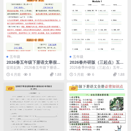
五年级
五年级
2026春五年级下册语文寒假必
2026春外研版（三起点）五年
背古诗每日一背全册预习专项
级下册英语单词默写单PDF同
提前起跑：2026春五年级下册语文
2026春季外研版（三起点）五年级
10页电子版资料
步练习下载
寒假必背古诗每日一背核心解析 各
下册英语词汇突破 对于正处于五年
6 月前
8
1.88
5 月前
6
1.88
位家长和同学们...
级下学期的孩子...
VIP
VIP