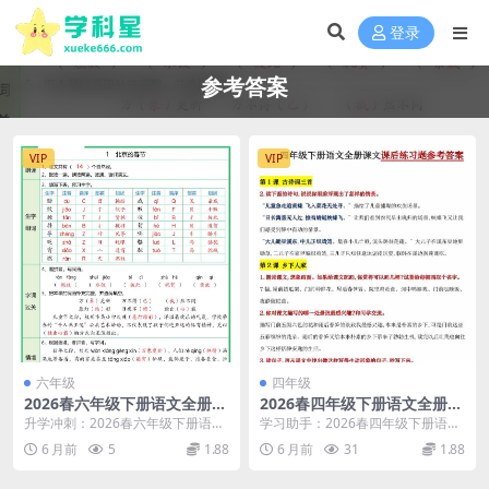
登录
参考答案
VIP
VIP
六年级
四年级
2026春六年级下册语文全册预
2026春四年级下册语文全册同
习单同步考点讲义含参考答案
步课后练习题参考答案及重难
升学冲刺：2026春六年级下册语文
学习助手：2026春四年级下册语文
电子版资料
点解析电子版
全册预习单及参考答案深度解析 各
全册课后练习题参考答案全集 大家
6 月前
5
1.88
6 月前
31
1.88
位家长和同学们...
好，我是学科星...