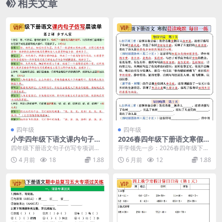
相关文章
VIP
VIP
四年级
四年级
小学四年级下语文课内句子仿
2026春四年级下册语文寒假预
写晨读单20页电子版下载
习必背内容每日早读晚默同步
四年级下册语文句子仿写专项训练
开学领先一步：2026春四年级下册
提分精华电子版
在小学语文学习中，句子仿写不仅
语文寒假预习必背内容每日早读晚
4 月前
18
1.88
6 月前
12
1.88
是考试的重点，更是...
默解析 大家好，...
VIP
VIP