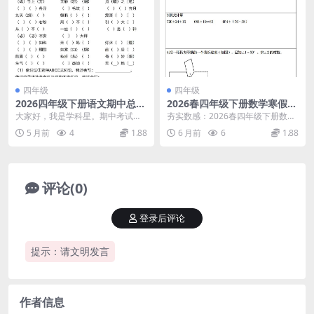
四年级
四年级
2026四年级下册语文期中总复
2026春四年级下册数学寒假作
习五大专项过关练习：同步课
业计算日日清专项练习共30套
大家好，我是学科星。期中考试临
夯实数感：2026春四年级下册数学
标考点冲刺资料
同步预习电子版资料
近，为了帮助同学们高效复习，我
寒假作业计算日日清深度解析 各位
5 月前
4
1.88
6 月前
6
1.88
特别整理了这份四年级...
家长和同学们好...
评论(0)
登录后评论
提示：请文明发言
作者信息