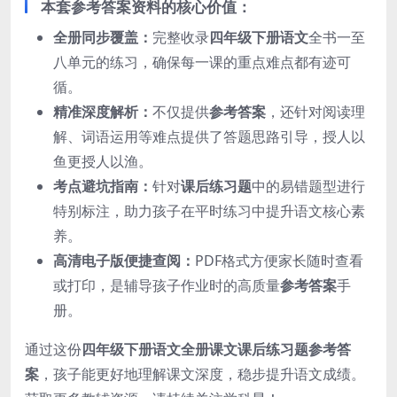
本套参考答案资料的核心价值：
全册同步覆盖：
完整收录
四年级下册语文
全书一至
八单元的练习，确保每一课的重点难点都有迹可
循。
精准深度解析：
不仅提供
参考答案
，还针对阅读理
解、词语运用等难点提供了答题思路引导，授人以
鱼更授人以渔。
考点避坑指南：
针对
课后练习题
中的易错题型进行
特别标注，助力孩子在平时练习中提升语文核心素
养。
高清电子版便捷查阅：
PDF格式方便家长随时查看
或打印，是辅导孩子作业时的高质量
参考答案
手
册。
通过这份
四年级下册语文全册课文课后练习题参考答
案
，孩子能更好地理解课文深度，稳步提升语文成绩。