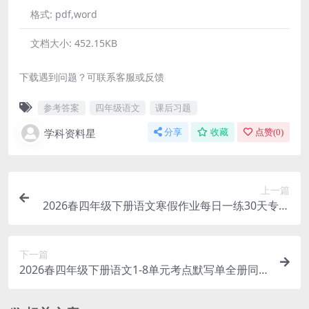
格式:
pdf,word
文档大小:
452.15KB
下载遇到问题？可联系客服或反馈
参考答案
四年级语文
课后习题
学科资料星
分享
收藏
点赞(
0
)
上一篇
2026春四年级下册语文寒假作业每日一练30天专项
提分同步电子版资料
下一篇
2026春四年级下册语文1-8单元考点默写单全册同
步练习提分电子版资料