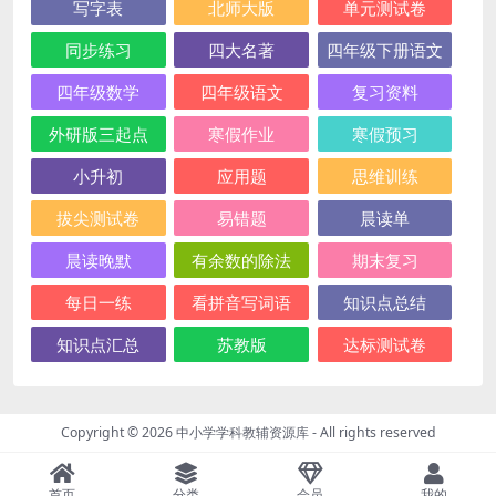
写字表
北师大版
单元测试卷
同步练习
四大名著
四年级下册语文
四年级数学
四年级语文
复习资料
外研版三起点
寒假作业
寒假预习
小升初
应用题
思维训练
拔尖测试卷
易错题
晨读单
晨读晚默
有余数的除法
期末复习
每日一练
看拼音写词语
知识点总结
知识点汇总
苏教版
达标测试卷
Copyright © 2026
中小学学科教辅资源库
- All rights reserved
首页
分类
会员
我的