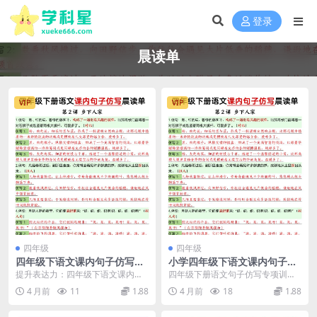
登录
晨读单
VIP
VIP
四年级
四年级
四年级下语文课内句子仿写晨
小学四年级下语文课内句子仿
读单20页及专项训练素材
写晨读单20页电子版下载
提升表达力：四年级下语文课内句
四年级下册语文句子仿写专项训练
子仿写专项练习 对于小学四年级的
在小学语文学习中，句子仿写不仅
4 月前
11
1.88
4 月前
18
1.88
孩子来说，模仿是掌...
是考试的重点，更是...