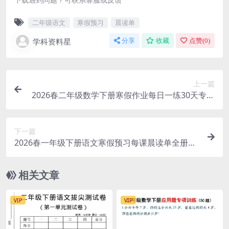
二年级语文
寒假预习
晨读单
学科资料星
分享
收藏
点赞(
0
)
上一篇
2026春二年级数学下册寒假作业每日一练30天专项
预习口算竖式应用题30页电子版
下一篇
2026春一年级下册语文寒假预习每课晨读单全册同
步36页电子版资料
相关文章
VIP
VIP