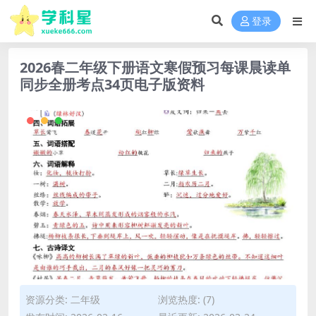
登录
2026春二年级下册语文寒假预习每课晨读单
同步全册考点34页电子版资料
资源分类:
二年级
浏览热度: (7)