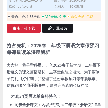
发布时间: 2026-02-16
最近更新: 2026-03-24
格式: pdf,word
文档大小: 10.05MB
普通用户:
1.88学币
VIP会员:
免费
永久会员:
免费
电子档下载
开通会员
抢占先机：2026春二年级下册语文寒假预习
每课晨读单深度解析
大家好，我是
学科星
。进入
2026春
季新学期，
二年级下
册语文
的课文篇幅增长，生字量也随之增大。为了帮孩
子们利用好假期，我整理了这份
寒假预习每课晨读单
。
这份
34页
的
电子版资料
，是提升语感的必备神器。
本套34页晨读单资料特色：
同步全册课文：
内容严密对应
二年级下册语文
1-8单