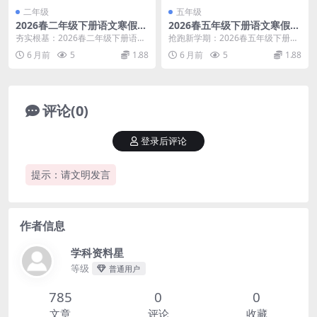
二年级
五年级
2026春二年级下册语文寒假预
2026春五年级下册语文寒假预
习背诵与默写专项：必背课文
习每日一背古诗专项同步必背
夯实根基：2026春二年级下册语文
抢跑新学期：2026春五年级下册语
古诗及日积月累9页修订版资
电子版资料
寒假预习背诵与默写核心解析 大家
文寒假预习每日一背古诗精华解析
6 月前
5
1.88
6 月前
5
1.88
料
好，我是学科星...
大家好，我是学...
评论(0)
登录后评论
提示：请文明发言
作者信息
学科资料星
等级
普通用户
785
0
0
文章
评论
收藏