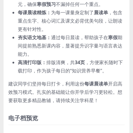
元，确保
寒假预习
不漏掉任何一个重点。
每课晨读精炼：
为每一课量身定制了
晨读单
，包含
重点生字、核心词汇及课文必背优美句段，让朗读
更有针对性。
夯实语文地基：
通过每日晨读，帮助孩子在
寒假
期
间提前熟悉新课内容，显著提升识字量与语言表达
能力。
高清打印版：
排版清爽，共
34页
，方便家长随时下
载打印，作为孩子每日的“知识营养早餐”。
建议同学们坚持每日打卡，利用这份
每课晨读单
开启高
效预习模式。扎实的基础能让你开学后学习更轻松。想
要获取更多精品教辅，请持续关注学科星！
电子档预览