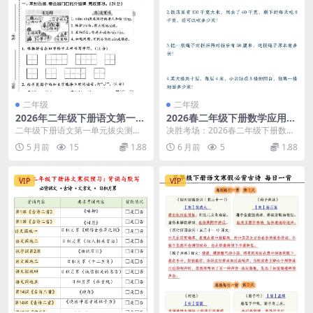
二年级
二年级
2026年二年级下册语文第一单
2026春二年级下册数学应用题
元拔尖测试卷电子版：同步提
专项训练50道同步提优强化电
二年级下册语文第一单元拔尖测试
决胜考场：2026春二年级下册数学
分专项练习
子版资料
卷，助力孩子掌握开学重点 进入二
应用题专项训练50道核心解析 大家
5 月前
15
1.88
6 月前
5
1.88
年级下学期，第一单...
好，我是学科...
VIP
VIP