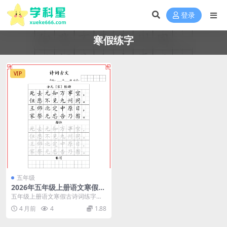
登录
寒假练字
VIP
五年级
2026年五年级上册语文寒假练
字字帖：古诗词专项临摹练字
五年级上册语文寒假古诗词练字方
表电子版
案 进入高年级阶段，书写的端正与
4 月前
4
1.88
规范直接影响到语文...