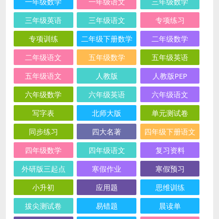
一年级数学
一年级语文
三年级数学
三年级英语
三年级语文
专项练习
专项训练
二年级下册数学
二年级数学
二年级语文
五年级数学
五年级英语
五年级语文
人教版
人教版PEP
六年级数学
六年级英语
六年级语文
写字表
北师大版
单元测试卷
同步练习
四大名著
四年级下册语文
四年级数学
四年级语文
复习资料
外研版三起点
寒假作业
寒假预习
小升初
应用题
思维训练
拔尖测试卷
易错题
晨读单