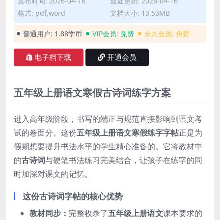
发布时间: 2026-04-16
最近更新: 2026-04-16
格式: pdf,word
文档大小: 13.53MB
普通用户:
1.88学币
VIP会员:
免费
永久会员:
免费
电子档下载
开通会员
五年级上册语文寒假古诗词练字方案
进入高年级阶段，书写的端正与规范直接影响到语文考
试的卷面分。这份
五年级上册语文寒假练字字帖
正是为
假期想要提升书法水平的学生精心准备的。它将教材中
的
古诗词
与硬笔书法练习完美结合，让孩子在练字的同
时加深对课文的记忆。
这份古诗词字帖的核心优势
教材同步：
完整收录了
五年级上册语文
课本要求的