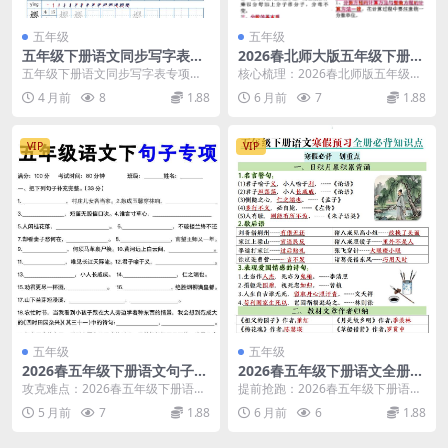
五年级
五年级
五年级下册语文同步写字表字
2026春北师大版五年级下册数
帖第2套（共15页高清电子
学全册知识点归纳同步预习考
五年级下册语文同步写字表专项练
核心梳理：2026春北师版五年级下
版）
点汇总电子版
字字帖 进入高年级，规范书写不仅
册数学知识点归纳精华汇总 大家
4 月前
8
1.88
6 月前
7
1.88
影响语文成绩，更是...
好，我是学科星。...
VIP
VIP
五年级
五年级
2026春五年级下册语文句子专
2026春五年级下册语文全册必
项训练全册提分精华含答案电
背知识点寒假预习同步提分专
攻克难点：2026春五年级下册语文
提前抢跑：2026春五年级下册语文
子版资料
项电子版资料
句子专项训练核心解析 大家好，我
全册必背知识点寒假预习攻略 大家
5 月前
7
1.88
6 月前
6
1.88
是学科星。进入...
好，我是学科星...