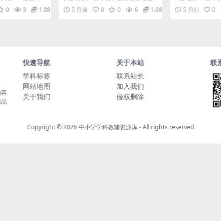
料
练习电子版
考点电子版
识点归纳 大家
关训练人教版PEP版详解 进入三年
版三大专项汇总详
0
3
1.88
5 月前
0
0
6
1.88
5 月前
0
级下学期，英语词...
册英语的学习，..
快速导航
关于本站
联
学科标签
联系站长
网站地图
加入我们
内容
关于我们
侵权删除
精品
Copyright © 2026
中小学学科教辅资源库
- All rights reserved