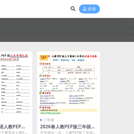
登录
VIP
三年级
语人教PEP版
2026春人教PEP版三年级下
同步复习核心
册英语1-6单元寒假预习记读
下册英语人教PEP
开学领先一步：人教PEP版三年级下