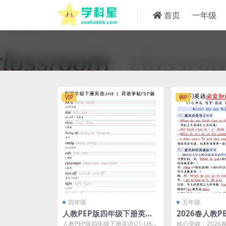
首页
一年级
VIP
VIP
四年级
五年级
人教PEP版四年级下册英语U
2026春人教
1-U6单元同步字帖练习电子
册英语全册知
人教PEP版四年级下册英语U1-U6单
核心突破：2026