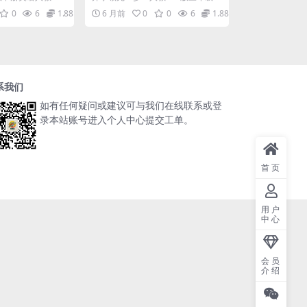
小纸条12页电子版
解 进入三年级下
册英语1-6单元寒假预习记读小纸条
0
6
1.88
6 月前
0
0
6
1.88
.
大家好，我...
系我们
如有任何疑问或建议可与我们在线联系或登
录本站账号进入个人中心提交工单。
首页
用户
中心
会员
介绍