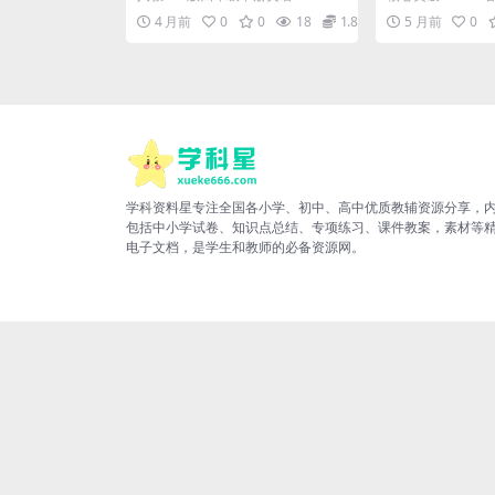
版
提分电子版资
元同步字帖推荐 各位家长和同学们
级下册英语全册知
4 月前
0
0
18
1.88
5 月前
0
好，我是学...
好，我是学科星...
学科资料星专注全国各小学、初中、高中优质教辅资源分享，
包括中小学试卷、知识点总结、专项练习、课件教案，素材等
电子文档，是学生和教师的必备资源网。