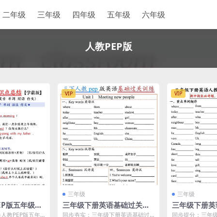
二年级
三年级
四年级
五年级
六年级
人教PEP版
VIP
VIP
三年级
三年级
PEP版五年级下
三年级下册英语基础过关训
三年级下册英
识点归纳汇总
练人教版PEP同步单词句型
三大专项汇总
春人教PEP版五年
同步夯实：三年级下册英语基础过
同步提分：三年级