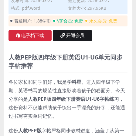
发布时间: 2026-03-27
最近更新: 2026-03-27
格式: pdf,word
文档大小: 297.95KB
普通用户:
1.88学币
VIP会员:
免费
永久会员:
免费
电子档下载
开通会员
人教PEP版四年级下册英语U1-U6单元同步
字帖推荐
各位家长和同学们好，我是
学科星
。进入四年级下学
期，英语书写的规范性直接影响着孩子的卷面分。今天
分享的是
人教PEP版四年级下册英语U1-U6字帖练习
，
这份资料不仅能帮助孩子练出一手漂亮的好字，还能通
过书写夯实单词记忆。
这份
人教PEP版
字帖严格同步教材进度，涵盖了从第一