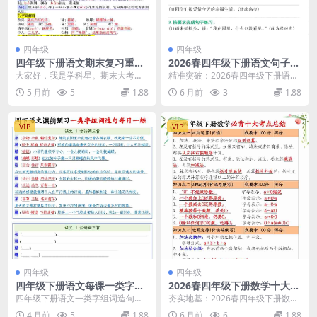
四年级
四年级
四年级下册语文期末复习重点
2026春四年级下册语文句子专
知识点一遍过：全册考点归纳
项训练全册同步提分精华电子
大家好，我是学科星。期末大考临
精准突破：2026春四年级下册语文
与冲刺指南
版资料
近，为了让复习更有针对性，今天
句子专项训练核心解析 大家好，我
5 月前
5
1.88
6 月前
3
1.88
特意推荐这份四年级下...
是学科星。在四...
VIP
VIP
四年级
四年级
四年级下册语文每课一类字组
2026春四年级下册数学十大必
词造句专项训练及课前预习每
背考点总结全册重点专项复习
四年级下册语文一类字组词造句：
夯实地基：2026春四年级下册数学
日一练电子版
电子版资料
课前预习的高效利器 各位家长好，
十大必背考点总结深度解析 大家
4 月前
5
1.88
6 月前
6
1.88