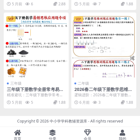
练电子版
版资料
习：挖掘逻辑潜能 各位家长，为了
练题专项拓展详解 进入三年级下学
5 月前
6
2.88
5 月前
7
1.88
提升孩子的数学核心素...
期，数学学习的重点...
VIP
VIP
三年级
二年级
三年级下册数学全册常考易错
2026春二年级下册数学思维训
思维应用题专项强化练习电子
练应用题每日一练小纸条同步
精准避坑：三年级下册数学常考易
逻辑进阶：2026春二年级下册数学
版资料
提优电子版资料
错思维应用题专项解析 大家好，我
思维训练应用题每日一练小纸条全
5 月前
5
1.88
6 月前
3
1.88
是学科星。进入三年...
解析 大家好，我...
Copyright © 2026
中小学学科教辅资源库
- All rights reserved
首页
分类
会员
我的