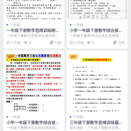
一年级
一年级
一年级下册数学思维训练附加
小学一年级下册数学综合拔尖
题专项练习（电子版高清下
思维练习题与思维拓展专题训
一年级下册数学思维训练题内容预
一年级下册数学综合拔尖思维练
载）
练电子版
览 对于小学一年级的孩子来说，掌
习：挖掘逻辑潜能 各位家长，为了
5 月前
8
1.88
5 月前
5
2.88
握基础口算固然重要...
提升孩子的数学核心素...
VIP
VIP
一年级
三年级
小学一年级下册数学综合拔尖
三年级下册数学思维训练题专
思维练习题与思维拓展专题训
项拓展练习同步奥数入门电子
一年级下册数学综合拔尖思维练
能力进阶：三年级下册数学思维训