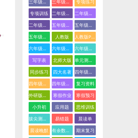
三年级英语
三年级语文
专项练习
专项训练
二年级下册数学
二年级数学
二年级语文
五年级数学
五年级英语
五年级语文
人教版
人教版PEP
六年级数学
六年级英语
六年级语文
写字表
北师大版
单元测试卷
同步练习
四大名著
四年级下册语文
四年级数学
四年级语文
复习资料
外研版三起点
寒假作业
寒假预习
小升初
应用题
思维训练
拔尖测试卷
易错题
晨读单
晨读晚默
有余数的除法
期末复习