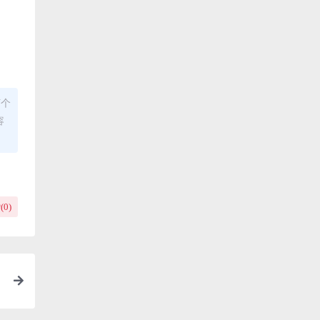
何个
容
(
0
)