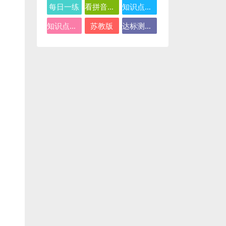
每日一练
看拼音写词语
知识点总结
知识点汇总
苏教版
达标测试卷