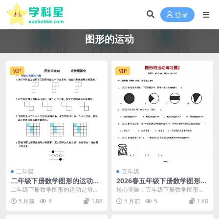
登录
图形的运动
VIP
VIP
二年级
五年级
二年级下册数学图形的运动专
2026春五年级下册数学图形的
项培优题及重难点探究资料
运动同步检测专项练习题(2)高
二年级下册数学图形的运动是培养
核心突破：五年级下册数学图形的
清电子版
学生空间想象力的核心章节。为了
运动同步专项练习题(2)深度解析 大
5 月前
8
1.88
5 月前
5
1.88
帮助学有余力的同学深...
家好，我是学科...