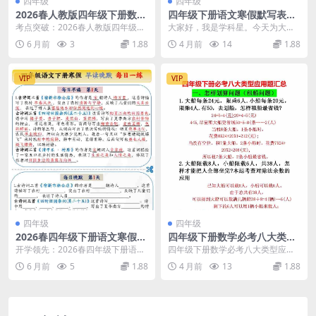
四年级
四年级
2026春人教版四年级下册数学
四年级下册语文寒假默写表：
必背知识点归纳汇总提分电子
同步新课预习与必背生字词过
考点突破：2026春人教版四年级下
大家好，我是学科星。今天为大家
版资料
关
册数学必背知识点核心解析 大家
送上一份超实用的四年级下册语文
6 月前
3
1.88
4 月前
14
1.88
好，我是学科星。...
寒假默写表电子档。寒...
VIP
VIP
四年级
四年级
2026春四年级下册语文寒假早
四年级下册数学必考八大类型
读晚默每日一练全册同步提分
应用题专项训练与深度汇总电
开学领先：2026春四年级下册语文
四年级下册数学必考八大类型应用
电子版资料
子版
寒假早读晚默每日一练深度解析 各
题汇总：突破解题难点 各位家长和
6 月前
5
1.88
4 月前
13
1.88
位家长好，我是...
同学们好，我是学科...