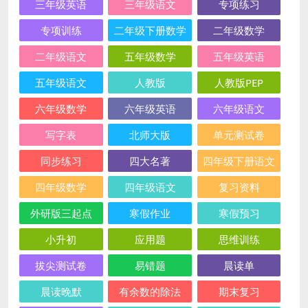
三年级英语
三年级语文
专项练习
专项训练
二年级下册数学
二年级数学
二年级语文
五年级数学
五年级英语
五年级语文
人教版
人教版PEP
六年级数学
六年级英语
六年级语文
写字表
北师大版
单元测试卷
同步练习
四大名著
四年级下册语文
四年级数学
四年级语文
复习资料
外研版三起点
寒假作业
寒假预习
小升初
应用题
思维训练
拔尖测试卷
易错题
晨读单
晨读晚默
有余数的除法
期末复习