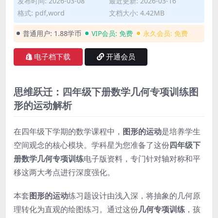
发布时间: 2026-03-08
最近更新: 2026-03-16
格式: pdf,word
文档大小: 4.42MB
普通用户:
1.88学币
VIP会员:
免费
永久会员:
免费
电子档下载
开通会员
思维跃迁：四年级下册数学几何专项训练图
形的运动解析
在四年级下学期的数学课程中，
图形的运动
是培养学生
空间观念的核心模块。学科星为您准备了这份
四年级下
册数学几何专项训练
电子版资料，专门针对轴对称和平
移这两大考点进行深度强化。
本套
图形的运动
练习题设计由浅入深，将抽象的几何原
理转化为直观的绘图练习。通过这份
几何专项训练
，孩