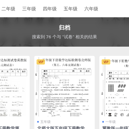
二年级
三年级
四年级
五年级
六年级
归档
搜索到 76 个与 "试卷" 相关的结果
VIP
VIP
五年级
一年级
下册数学第四
北师大版五年级下册数学第
冀教版一年级