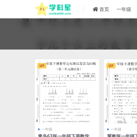
首页
一年级
VIP
VIP
一年级
一年级
青岛63版一年级下册数学第
冀教版一年级