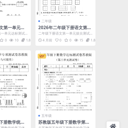
二年级
文第一单元达
2026年二年级下册语文第一
版及重点考点
单元拔尖测试卷电子版：同
第一单元达标测试
二年级下册语文第一单元拔尖测试
步提分专项练习
点解析 大家好，
卷，助力孩子掌握开学重点 进入二
0
10
1.88
4 月前
0
0
15
1.88
...
年级下学期，第一单...
VIP
五年级
下册数学统计
苏教版五年级下册数学第三
测试卷及高频
单元倍数与因数达标测试卷
下册数学的复习体
在苏教版五年级下册数学的学习体