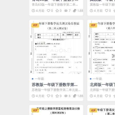
二单元达标测试卷及核心考
单元达标测试
青岛63版一年级下册数学第二单元
冀教版一年级下册
点精练
强化练习
达标测试卷：20以内的退位减法 大
测卷：100以内
4 月前
0
0
7
1.88
4 月前
0
家好，我是学科...
各位家长和老师...
VIP
VIP
一年级
一年级
苏教版一年级下册数学第二
北师版一年级
单元拔尖测试卷电子档（认
单元达标测试
苏教版一年级下册数学第二单元拔
北师版一年级下册
识图形重难点提优）
与减三提优练
尖测试卷分享 各位家长和同学们，
标测试卷介绍 大
4 月前
0
0
6
1.88
4 月前
0
大家好！我是学科星...
星。今天为大家推荐
VIP
VIP