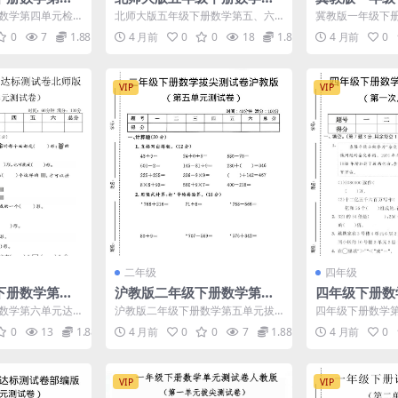
卷及核心考点
五六单元质量达标测试卷及
拔尖测试卷电
数学第四单元检
北师大版五年级下册数学第五、六
冀教版一年级下
核心考点精解
提优）
的加法和减法（一）
单元质量检测卷：重难点突破 大家
试卷 各位家长和
0
7
1.88
4 月前
0
0
18
1.88
4 月前
0
好，我是学科星。今...
科星。今天为大家推
VIP
VIP
二年级
四年级
下册数学第六
沪教版二年级下册数学第五
四年级下册数
卷电子版（加
单元拔尖测试卷1电子版（几
拔尖测试卷《
数学第六单元达
沪教版二年级下册数学第五单元拔
四年级下册数学
习）
何小实践提优训练）
教版考前提分
家好，我是学科
尖测试卷1介绍 大家好，我是学科
版）拔尖冲刺指南
0
13
1.88
4 月前
0
0
7
1.88
4 月前
0
的...
星。今天为大家推荐...
入，第一次月考即将
VIP
VIP