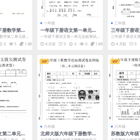
一年级
三年级
下册数学第二
一年级下册语文第一单元达
三年级下册语
卷及高难度应
标测试卷电子版及单元知识
标测试卷电子
数学第二单元拔
一年级下册语文第一单元达标测试
三年级下册语文
版
点解析
专项训练
度解析 各位家长
卷下载与重难点解析 各位家长和同
卷：同步训练与考
0
5
1.88
4 月前
0
0
6
1.88
4 月前
0
..
学们好，我是学科星...
我是学科星。三年级
VIP
VIP
六年级
六年级
文第二单元拔
北师大版六年级下册数学第
苏教版六年级
古典名著核心考
二单元圆柱和圆锥达标测试
与可能性专项
文第二单元，学
在北师大版六年级下册数学的学习
在苏教版六年级