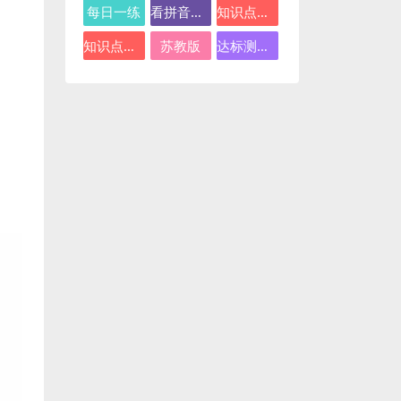
每日一练
看拼音写词语
知识点总结
知识点汇总
苏教版
达标测试卷