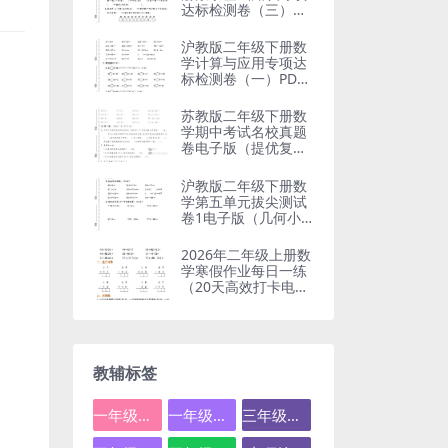
达标检测卷（三）电
子版
沪教版二年级下册数
学计算与应用专项达
标检测卷（一）PDF
电子版
苏教版二年级下册数
学期中考试名校真题
卷电子版（提优复习
专用）
沪教版二年级下册数
学第五单元拔尖测试
卷1电子版（几何小
实践提优训练）
2026年二年级上册数
学寒假作业每日一练
（20天高效打卡电子
版）
教辅标签
一年级数学
一年级语文
三年级数学