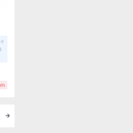
何个
容
(
0
)