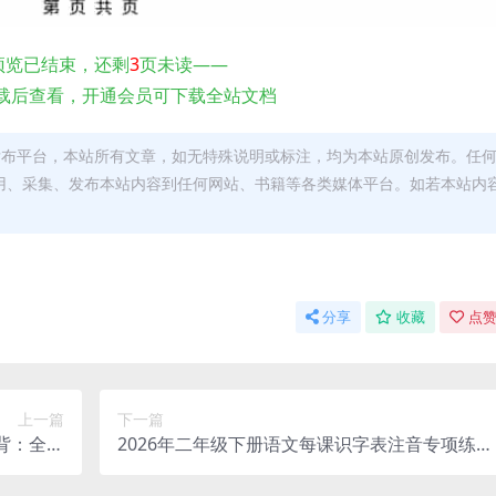
预览已结束，还剩
3
页未读——
载后查看，开通会员可下载全站文档
发布平台，本站所有文章，如无特殊说明或标注，均为本站原创发布。任
用、采集、发布本站内容到任何网站、书籍等各类媒体平台。如若本站内
。
分享
收藏
点赞
上一篇
下一篇
必背：全册
2026年二年级下册语文每课识字表注音专项练习
总电子版
电子版：夯实拼音与识字基础