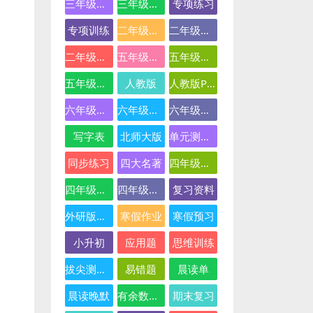
三年级英语
三年级语文
专项练习
专项训练
二年级下册数学
二年级数学
二年级语文
五年级数学
五年级英语
五年级语文
人教版
人教版PEP
六年级数学
六年级英语
六年级语文
写字表
北师大版
单元测试卷
同步练习
四大名著
四年级下册语文
四年级数学
四年级语文
复习资料
外研版三起点
寒假作业
寒假预习
小升初
应用题
思维训练
拔尖测试卷
易错题
晨读单
晨读晚默
有余数的除法
期末复习