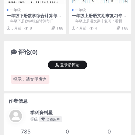
一年级
一年级
一年级下册数学综合计算每日
一年级上册语文期末复习专
一练60天（口算能力专项提
项：看拼音写词语过关练习题
一年级下册数学综合计算每日一练6
一年级上册语文期末复习：看拼音
升）
（16页带答案版）
0天详情 本套一年级下册数学综合
写词语专项过关练 期末考试临近，
5 月前
8
1.88
4 月前
4
1.88
计算每日一练资料...
一年级上册语文的基...
评论(0)
登录后评论
提示：请文明发言
作者信息
学科资料星
等级
普通用户
785
0
0