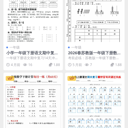
一年级
一年级
小学一年级下册语文期中复习
2026春苏教版一年级下册数学
14天冲刺计划表电子版（考前
期末专项复习易错题同步通关
一年级下册语文期中复习14天冲刺
考前必练：苏教版一年级下册数学
高效备考资料）
练习电子版
计划 各位家长和同学们大家好，我
期末专项复习易错题深度解析 大家
4 月前
16
1.88
5 月前
7
1.88
是学科星。期中考...
好，我是学科星。随...
VIP
VIP