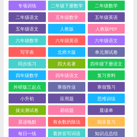
专项训练
二年级下册数学
二年级数学
二年级语文
五年级数学
五年级英语
五年级语文
人教版
人教版PEP
六年级数学
六年级英语
六年级语文
写字表
北师大版
单元测试卷
同步练习
四大名著
四年级下册语文
四年级数学
四年级语文
复习资料
外研版三起点
寒假作业
寒假预习
小升初
应用题
思维训练
拔尖测试卷
易错题
晨读单
晨读晚默
有余数的除法
期末复习
每日一练
看拼音写词语
知识点总结