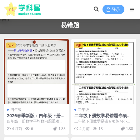
登录
易错题
VIP
VIP
四年级
二年级
2026春季新版：四年级下册数
二年级下册数学易错题专项练
学解决平均数问题易错题专项
习小纸条：涵盖填空与应用题
四年级下册数学平均数问题重难点
二年级下册数学易错专项练习小纸
突破
电子版
解析 在2026年春季学期中，平均数
条推荐 各位家长和同学们好，我是
4 月前
6
1.88
4 月前
13
1.88
问题是四年级下...
学科星。进入二年级...