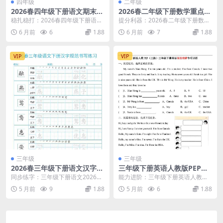
四年级
二年级
2026春四年级下册语文期末复
2026春二年级下册数学重点易
习重点知识清单同步冲刺精华
错题同步每日一练小纸条专项
稳扎稳打：2026春四年级下册语文
提分利器：2026春二年级下册数学
电子版
提分电子版
期末复习重点知识清单深度解析 大
重点易错题每日一练小纸条深度解
6 月前
6
1.88
6 月前
7
1.88
家好，我是学科...
析 大家好，我是...
VIP
VIP
三年级
三年级
2026春三年级下册语文汉字规
三年级下册英语人教版PEP阅
范书写字帖每日一练32页同步
读理解专项训练91篇同步提分
同步练字：三年级下册语文2026春
能力进阶：三年级下册英语人教版P
练习电子版
练习电子版
汉字规范书写字帖每日一练详解 进
EP阅读理解专项训练详解 进入三年
5 月前
9
1.88
5 月前
6
1.88
入三年级下册语...
级下册英语的学...