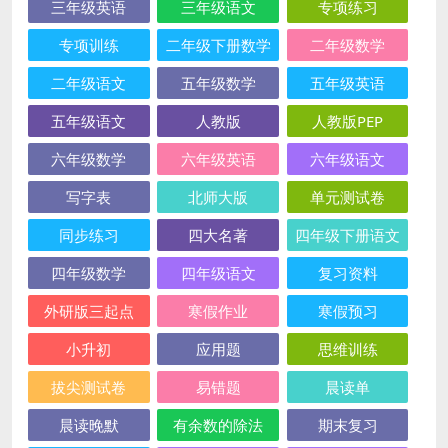
三年级英语
三年级语文
专项练习
专项训练
二年级下册数学
二年级数学
二年级语文
五年级数学
五年级英语
五年级语文
人教版
人教版PEP
六年级数学
六年级英语
六年级语文
写字表
北师大版
单元测试卷
同步练习
四大名著
四年级下册语文
四年级数学
四年级语文
复习资料
外研版三起点
寒假作业
寒假预习
小升初
应用题
思维训练
拔尖测试卷
易错题
晨读单
晨读晚默
有余数的除法
期末复习