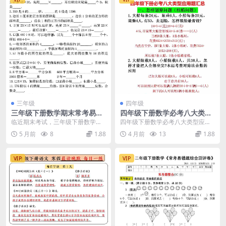
三年级
四年级
三年级下册数学期末常考易错
四年级下册数学必考八大类型
题专项复习资料电子版
应用题专项训练与深度汇总电
临近期末考试，三年级下册数学期
四年级下册数学必考八大类型应用
子版
末复习成为了家长和同学们最关注
题汇总：突破解题难点 各位家长和
5 月前
8
1.88
4 月前
13
1.88
的话题。为了帮助孩子...
同学们好，我是学科...
VIP
VIP