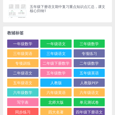
五年级下册语文期中复习重点知识点汇总，课文
核心归纳1
教辅标签
一年级数学
一年级语文
三年级数学
三年级英语
三年级语文
专项练习
专项训练
二年级下册数学
二年级数学
二年级语文
五年级数学
五年级英语
五年级语文
人教版
人教版PEP
六年级数学
六年级英语
六年级语文
写字表
北师大版
单元测试卷
同步练习
四大名著
四年级下册语文