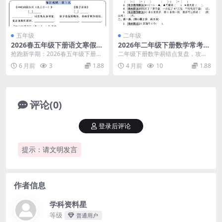
五年级
二年级
2026春五年级下册语文寒假预
2026年二年级下册数学常考易
习必背内容：每日早读晚默全
错题专项突破与综合测评卷电
抢跑新学期：2026春五年级下册语
二年级下册数学易错点复盘，攻克
册精华电子版资料
子版下载
文寒假预习必背内容深度解析 大家
常考题丢分陷阱 进入二年级下学
6 月前
3
1.88
4 月前
10
1.88
好，我是学科星...
期，数学的学习重点由...
评论(0)
登录后评论
提示：请文明发言
作者信息
学科资料星
等级
普通用户