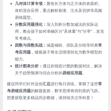
几何体计算专项：
聚焦长方体与正方体的表面积、
体积混合应用，重点解析刷漆、注水及切拼等高频
易错题型。
分数应用题强化：
深入剖析分数加减法的实际运
用，教会孩子如何准确区分“具体量”与“分率”，攻克
常考难点。
因数与倍数实战：
涵盖铺砖、排队及分组等经典
常
考应用题
，锻炼孩子将生活情境转化为数学模型的
能力。
统计图表分析：
通过折线统计图的数据对比，解决
关于趋势预测与综合分析的
易错应用题
。
建议同学们针对这份
汇总
进行每日训练。掌握了这些
常
考易错应用题
的解题套路，数学思维将得到质的飞跃。
想要获取更多精品同步教辅，请持续关注学科星！