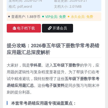
发布时间: 2026-02-14
最近更新: 2026-03-21
格式: pdf,word
文档大小: 2.01MB
普通用户:
1.88学币
VIP会员:
免费
永久会员:
免费
电子档下载
开通会员
提分攻略：2026春五年级下册数学常考易错
应用题汇总深度解析
大家好，我是
学科星
。进入
五年级下册数学
的学习，应
用题的逻辑性与复杂程度显著提升。为了帮孩子们在考
试中精准避坑，我特别整理了这份
五年级下册数学常考
易错应用题汇总
。这份
电子版资料
是同步预习与期末冲
刺的提分利器。
本套常考易错应用题专项涵盖重点：