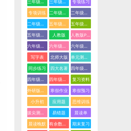
三年级英语
三年级语文
专项练习
专项训练
二年级下册数学
二年级数学
二年级语文
五年级数学
五年级英语
五年级语文
人教版
人教版PEP
六年级数学
六年级英语
六年级语文
写字表
北师大版
单元测试卷
同步练习
四大名著
四年级下册语文
四年级数学
四年级语文
复习资料
外研版三起点
寒假作业
寒假预习
小升初
应用题
思维训练
拔尖测试卷
易错题
晨读单
晨读晚默
有余数的除法
期末复习