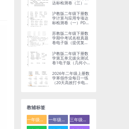
达标检测卷（三）电
子版
沪教版二年级下册数
学计算与应用专项达
标检测卷（一）PDF
电子版
苏教版二年级下册数
学期中考试名校真题
卷电子版（提优复习
专用）
沪教版二年级下册数
学第五单元拔尖测试
卷1电子版（几何小
实践提优训练）
2026年二年级上册数
学寒假作业每日一练
（20天高效打卡电子
版）
教辅标签
一年级数学
一年级语文
三年级数学