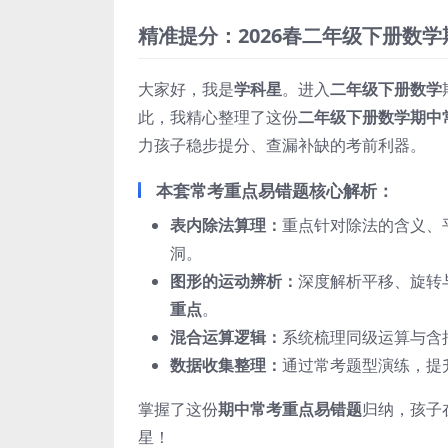
精准提分：2026春二年级下册数
大家好，我是
学科星
。进入
二年级下册数学
此，我精心整理了这份
二年级下册数学期中
力孩子稳步提分、查漏补缺的考前利器。
本套常考重点易错题核心解析：
表内除法算理：
重点针对除法的含义、
洞。
图形的运动辨析：
深度解析平移、旋转
重点
。
混合运算逻辑：
系统梳理同级运算与含
数据收集整理：
通过常考题型演练，提
掌握了这份
期中常考重点易错题
归纳，孩子
星！