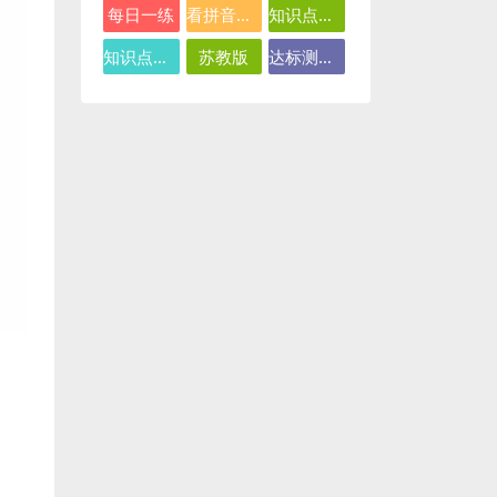
每日一练
看拼音写词语
知识点总结
知识点汇总
苏教版
达标测试卷