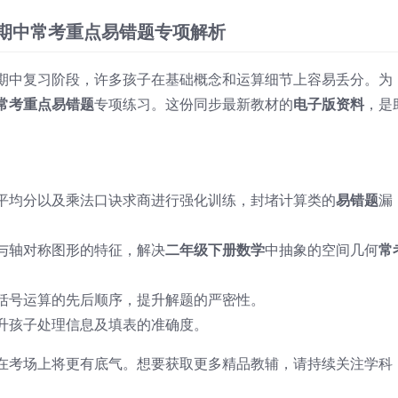
学期中常考重点易错题专项解析
期中复习阶段，许多孩子在基础概念和运算细节上容易丢分。为
常考重点易错题
专项练习。这份同步最新教材的
电子版资料
，是
平均分以及乘法口诀求商进行强化训练，封堵计算类的
易错题
漏
与轴对称图形的特征，解决
二年级下册数学
中抽象的空间几何
常
括号运算的先后顺序，提升解题的严密性。
升孩子处理信息及填表的准确度。
在考场上将更有底气。想要获取更多精品教辅，请持续关注学科