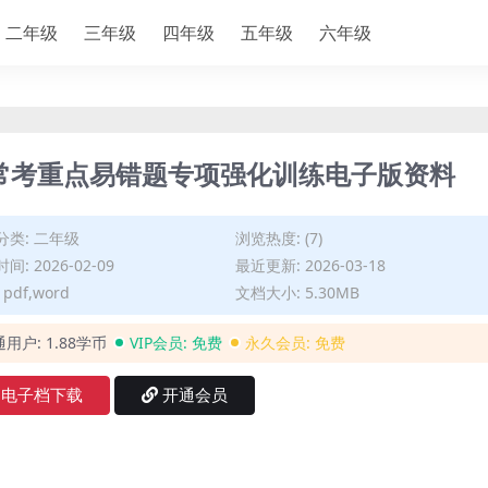
二年级
三年级
四年级
五年级
六年级
中常考重点易错题专项强化训练电子版资料
分类:
二年级
浏览热度: (7)
间: 2026-02-09
最近更新: 2026-03-18
pdf,word
文档大小: 5.30MB
通用户:
1.88学币
VIP会员:
免费
永久会员:
免费
电子档下载
开通会员