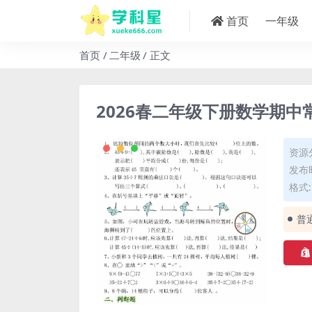
首页
一年级
首页
二年级
正文
2026春二年级下册数学期
资源
发布时
格式: 
普