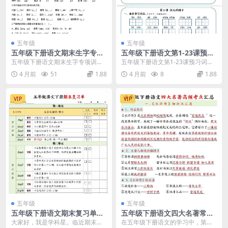
五年级
五年级
五年级下册语文期末生字专项
五年级下册语文第1-23课预习
训练及易错字词巩固电子版
词语默写单及重点生字词巩固
五年级下册语文期末生字专项训练
五年级下册语文第1-23课预习词语
电子版
资料分享 大家好，我是学科星。随
默写单资料推荐 各位家长和同学们
4 月前
51
1.88
4 月前
8
1.88
着期末临近，五年级...
好，我是学科星...
VIP
VIP
五年级
五年级
五年级下册语文期末复习单：
五年级下册语文四大名著常考
全册核心考点归纳与期末提分
知识点汇总及高频考点练习题
大家好，我是学科星。临近期末大
在五年级下册语文的学习中，第二