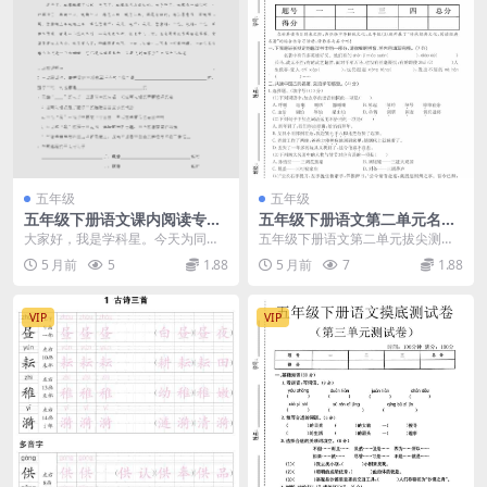
五年级
五年级
五年级下册语文课内阅读专项
五年级下册语文第二单元名著
训练：同步1-4单元重点篇目
专项拔尖测试卷及常考知识点
大家好，我是学科星。今天为同学
五年级下册语文第二单元拔尖测试
解析与练习
训练下载
们带来一份高含金量的复习资料
卷内容详情 五年级下册语文第二单
5 月前
5
1.88
5 月前
7
1.88
——五年级下册语文课内...
元以“走进古典名著...
VIP
VIP