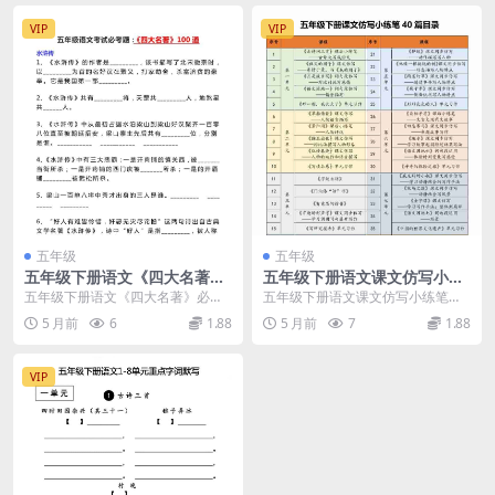
VIP
VIP
五年级
五年级
五年级下册语文《四大名著》
五年级下册语文课文仿写小练
必考题100道：名著阅读专项
笔专项训练电子版（含写作指
五年级下册语文《四大名著》必考
五年级下册语文课文仿写小练笔详
练习及知识点总结
导与范文）
题100道专项练习 五年级下册语文
情介绍 作文写不好，往往是因为缺
5 月前
6
1.88
5 月前
7
1.88
第二单元带领学生...
乏表达技巧和素材积...
VIP