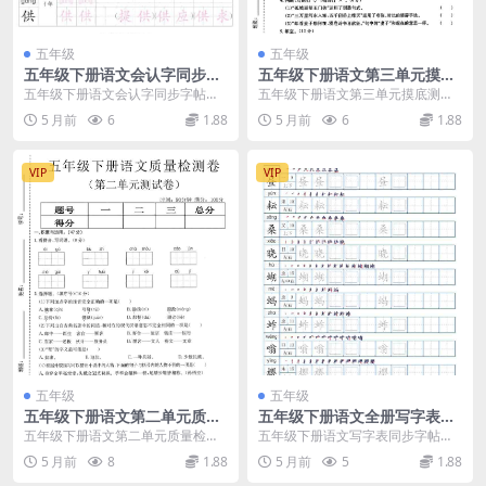
五年级
五年级
五年级下册语文会认字同步字
五年级下册语文第三单元摸底
帖：描帖练习电子版资料汇总
测试卷及参考答案电子版下载
五年级下册语文会认字同步字帖：
五年级下册语文第三单元摸底测试
描帖练习电子版 进入小学五年级下
卷及参考答案 随着学习进度的推
5 月前
6
1.88
5 月前
6
1.88
学期，语文生字的识...
进，五年级下学期的语...
VIP
VIP
五年级
五年级
五年级下册语文第二单元质量
五年级下册语文全册写字表同
检测卷1（含答案解析）电子
步字帖练习（第7套）高清电
五年级下册语文第二单元质量检测
五年级下册语文写字表同步字帖内
版资料下载
子版
卷1：古典名著阅读专项检测 五年
容预览 进入小学高年级，规范的汉
5 月前
8
1.88
5 月前
5
1.88
级下学期语文第二单...
字书写不仅关乎卷面...