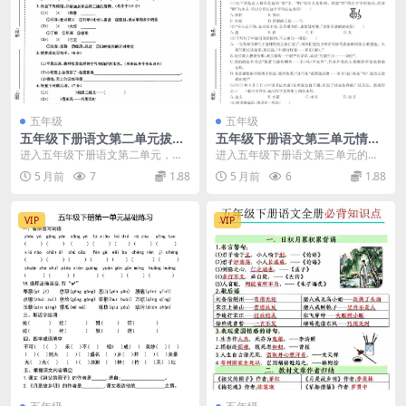
五年级
五年级
五年级下册语文第二单元拔尖
五年级下册语文第三单元情景
测试卷1：古典名著核心考点
测试卷及综合性学习考点专项
进入五年级下册语文第二单元，学
进入五年级下册语文第三单元的学
深度解析电子版
练习电子版
生们迎来了极具挑战性的“走近中国
习，这一单元通常以“遨游汉字王国”
5 月前
7
1.88
5 月前
6
1.88
古典名著”单元。为...
或“语言艺术”为...
VIP
VIP