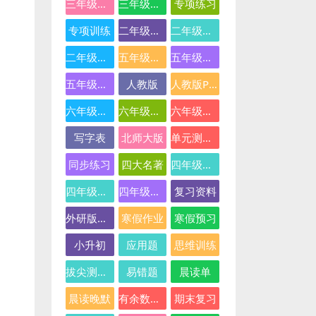
三年级英语
三年级语文
专项练习
专项训练
二年级下册数学
二年级数学
二年级语文
五年级数学
五年级英语
五年级语文
人教版
人教版PEP
六年级数学
六年级英语
六年级语文
写字表
北师大版
单元测试卷
同步练习
四大名著
四年级下册语文
四年级数学
四年级语文
复习资料
外研版三起点
寒假作业
寒假预习
小升初
应用题
思维训练
拔尖测试卷
易错题
晨读单
晨读晚默
有余数的除法
期末复习