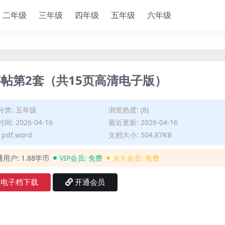
二年级
三年级
四年级
五年级
六年级
帖第2套（共15页高清电子版）
分类:
五年级
浏览热度: (8)
间: 2026-04-16
最近更新: 2026-04-16
pdf,word
文档大小: 504.87KB
通用户:
1.88学币
VIP会员:
免费
永久会员:
免费
电子档下载
开通会员