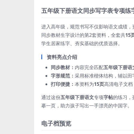
五年级下册语文同步写字表专项练
进入高年级，规范书写不仅影响语文成绩，
同步教材生字设计的第2套资料，全套共
15
学生居家练字、夯实基础的优质选择。
资料亮点介绍
同步教材：
内容完全匹配
五年级下册语
字形规范：
采用标准楷体结构，辅以田
打印便捷：
本资料为
15页
高清电子文档
通过这份
五年级下册语文
专项
字帖
的练习，
摹一页，助力孩子写出一手漂亮的中国字。
电子档预览