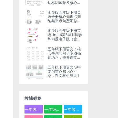
达标测试卷及核心考
点精解
湘少版五年级下册英
语全册核心知识点归
纳与重点句型汇总电
子版
湘少版五年级下册英
语Unit 6第3课时同步
练习题电子版（含语
法考点）
五年级下册语文：核
心字词与句子专项强
化练习，提升语文基
础必备
五年级下册语文期中
复习重点知识点汇
总，课文核心归纳1
教辅标签
一年级数学
一年级语文
三年级数学