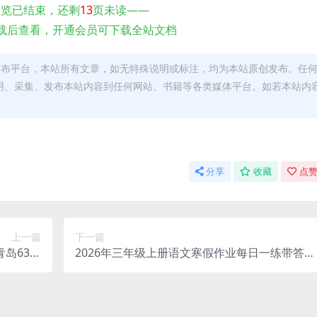
预览已结束，还剩
13
页未读——
载后查看，开通会员可下载全站文档
发布平台，本站所有文章，如无特殊说明或标注，均为本站原创发布。任
用、采集、发布本站内容到任何网站、书籍等各类媒体平台。如若本站内
。
分享
收藏
点赞
上一篇
下一篇
青岛63版
2026年三年级上册语文寒假作业每日一练带答案
电子档）
（42页高清完整版）