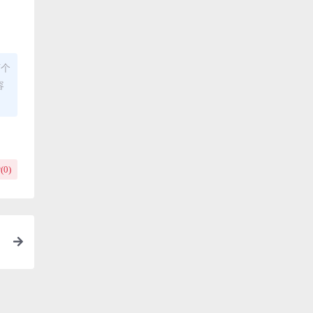
何个
容
(
0
)