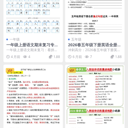
一年级
五年级
一年级上册语文期末复习专
2026春五年级下册英语全册重
项：看拼音写词语过关练习题
点句型过关专项强化提分电子
一年级上册语文期末复习：看拼音
冲刺高分：2026春五年级下册英语
（16页带答案版）
版资料
写词语专项过关练 期末考试临近，
全册重点句型过关专项深度解析 大
4 月前
4
1.88
6 月前
7
1.88
一年级上册语文的基...
家好，我是学科...
VIP
VIP