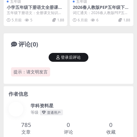
五年级
五年级
小学五年级下册语文全册课文
2026春人教版PEP五年级下册
知识点汇总及期末同步专项复
英语单词表晨读晚默小纸条同
五年级下册语文：全册课文知识点
词汇通关：2026春人教版PEP五年
习笔记电子版
步提分电子版资料
汇总与深度解析 各位家长和同学，
级下册英语单词表晨读晚默小纸条
5 月前
5
1.88
6 月前
6
1.88
学科星今日为您精心...
深度解析 大家...
评论(0)
登录后评论
提示：请文明发言
作者信息
学科资料星
等级
普通用户
785
0
0
文章
评论
收藏