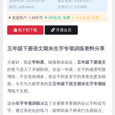
发布时间: 2026-03-26
最近更新: 2026-03-27
格式: pdf,word
文档大小: 2.57MB
普通用户:
1.88学币
VIP会员:
免费
永久会员:
免费
电子档下载
开通会员
五年级下册语文期末生字专项训练资料分享
大家好，我是
学科星
。随着期末临近，
五年级下册语文
的复习进入了关键阶段。在这一年级，生字的难度明显
增加，不仅笔画增多，形近字和多音字的考查也更加细
致。今天为大家带来的是
五年级下语文期末生字专项练
习
电子文档。
这份
生字专项训练
涵盖了全册要求掌握的会认字和会写
字。通过系统化的练习，能帮助孩子精准打击易错点，